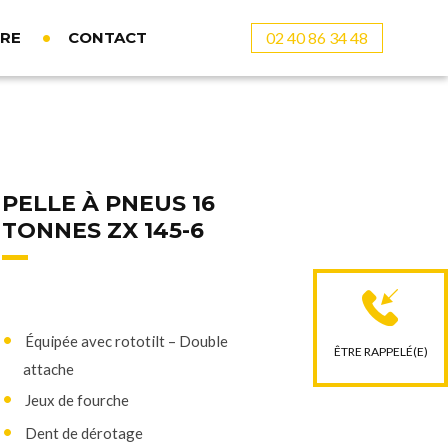
02 40 86 34 48
DRE
CONTACT
PELLE À PNEUS 16
TONNES ZX 145-6
Équipée avec rototilt – Double
ÊTRE RAPPELÉ(E)
attache
Jeux de fourche
Dent de dérotage