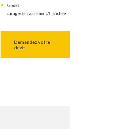
Godet
curage/terrassement/tranchée
Demandez votre
devis