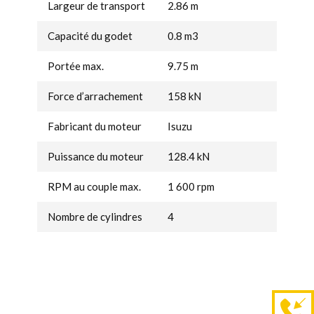
Largeur de transport
2.86 m
Capacité du godet
0.8 m3
Portée max.
9.75 m
Force d’arrachement
158 kN
Fabricant du moteur
Isuzu
Puissance du moteur
128.4 kN
RPM au couple max.
1 600 rpm
Nombre de cylindres
4