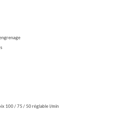
à engrenage
rs
oix 100 / 75 / 50 réglable l/min