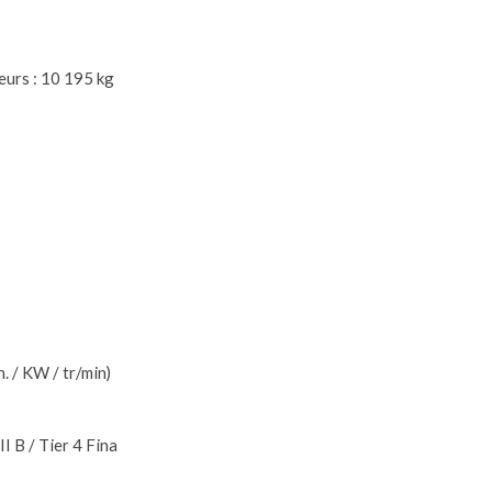
teurs : 10 195 kg
. / KW / tr/min)
II B / Tier 4 Fina