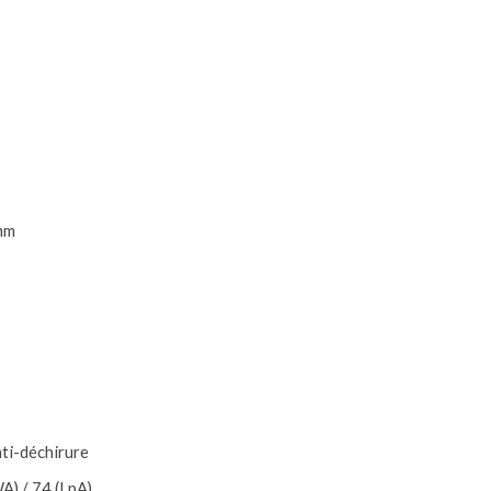
 mm
nti-déchirure
A) / 74 (LpA)